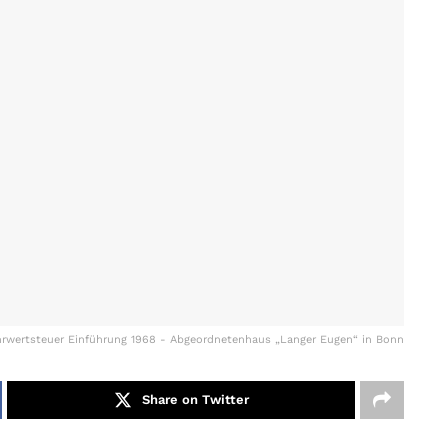
rwertsteuer Einführung 1968 - Abgeordnetenhaus „Langer Eugen“ in Bonn
Share on Twitter