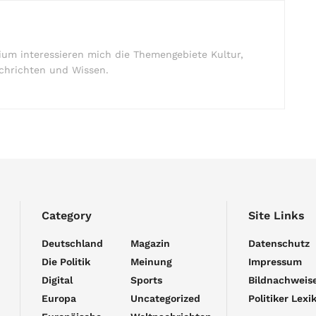
um interessieren mich die Themengebiete Kultur,
nachrichten und Wissen.
Category
Site Links
Deutschland
Magazin
Datenschutz
Die Politik
Meinung
Impressum
Digital
Sports
Bildnachweis
Europa
Uncategorized
Politiker Lexi