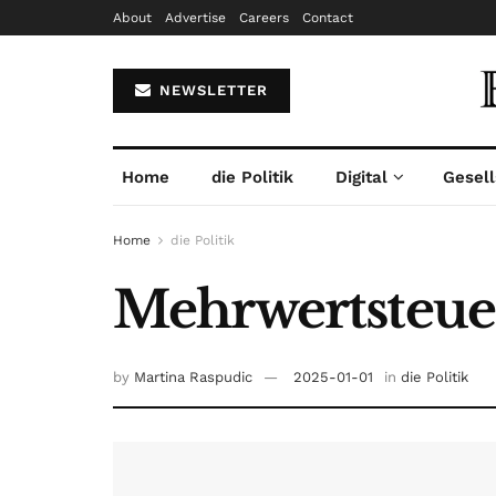
About
Advertise
Careers
Contact
NEWSLETTER
Home
die Politik
Digital
Gesell
Home
die Politik
Mehrwertsteue
by
Martina Raspudic
2025-01-01
in
die Politik