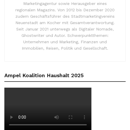
Marketingagentur sowie Herausgeber eines
regionalen Magazins. Von 2012 bis Dezember 2020
zudem Geschäftsführer des Stadtmarketingvereins
Neuenstadt am Kocher mit Gesamtverantwortung.
Seit Januar 2021 unterwegs als Digitaler Nomade,
Ghostwriter und Autor. Schwerpunktthemen:
Unternehmen und Marketing, Finanzen und
Immobilien, Reisen, Politik und Gesellschaft.
Ampel Koalition Haushalt 2025