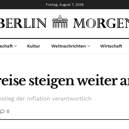
Freitag, August 7, 2026
schaft
Kultur
Weltnachrichten
Wirtschaft
ise steigen weiter 
stieg der Inflation verantwortlich
0