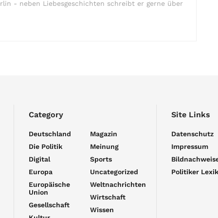
rlin - neben Liebesgeschichten schreibt er gerne über
Category
Site Links
Deutschland
Magazin
Datenschutz
Die Politik
Meinung
Impressum
Digital
Sports
Bildnachweis
Europa
Uncategorized
Politiker Lexi
Europäische
Weltnachrichten
Union
Wirtschaft
Gesellschaft
Wissen
Kultur