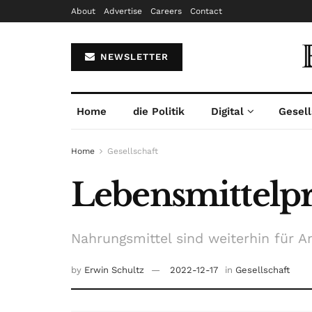
About
Advertise
Careers
Contact
NEWSLETTER
Home
die Politik
Digital
Gesell
Home
Gesellschaft
Lebensmittelpre
Nahrungsmittel sind weiterhin für An
by
Erwin Schultz
2022-12-17
in
Gesellschaft