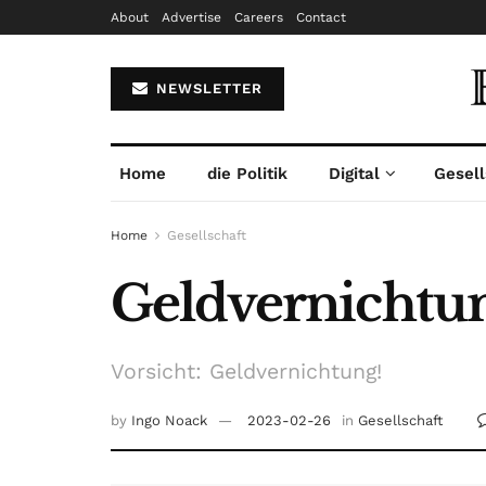
About
Advertise
Careers
Contact
NEWSLETTER
Home
die Politik
Digital
Gesell
Home
Gesellschaft
Geldvernichtu
Vorsicht: Geldvernichtung!
by
Ingo Noack
2023-02-26
in
Gesellschaft