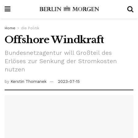
Home
die Politik
Offshore Windkraft
Bundesnetzagentur will Großteil des
Erlöses zur Senkung der Stromkosten
nutzen
by
Kerstin Thomanek
2023-07-15