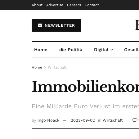
About
Advertise
Careers
Contact
NEWSLETTER
Home
die Politik
Digital
Gesell
Home
Wirtschaft
Immobilienkonz
Eine Milliarde Euro Verlust im erste
by
Ingo Noack
2023-09-02
in
Wirtschaft