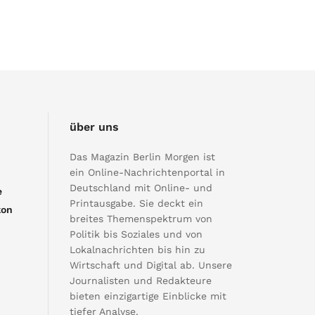
über uns
Das Magazin Berlin Morgen ist
ein Online-Nachrichtenportal in
Deutschland mit Online- und
e
Printausgabe. Sie deckt ein
kon
breites Themenspektrum von
Politik bis Soziales und von
Lokalnachrichten bis hin zu
Wirtschaft und Digital ab. Unsere
Journalisten und Redakteure
bieten einzigartige Einblicke mit
tiefer Analyse.