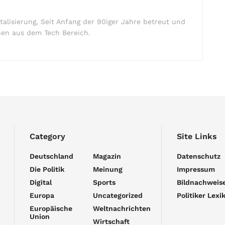
italisierung, Seit Anfang der 90iger Jahre betreut und
onen aus dem Tech Bereich.
Category
Site Links
Deutschland
Magazin
Datenschutz
Die Politik
Meinung
Impressum
Digital
Sports
Bildnachweis
Europa
Uncategorized
Politiker Lexi
Europäische
Weltnachrichten
Union
Wirtschaft