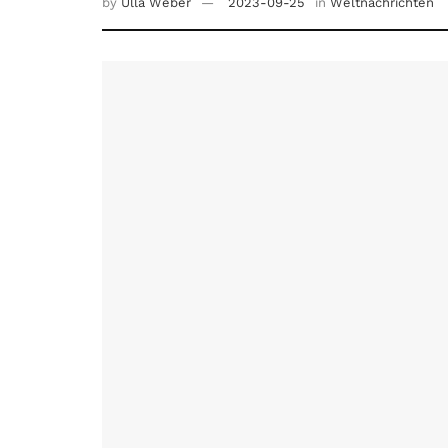
by
Ulla Weber
2023-09-25
in
Weltnachrichten