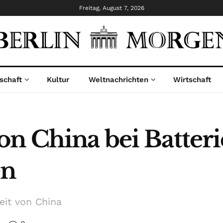
Freitag, August 7, 2026
schaft
Kultur
Weltnachrichten
Wirtschaft
on China bei Batter
en
eit von China