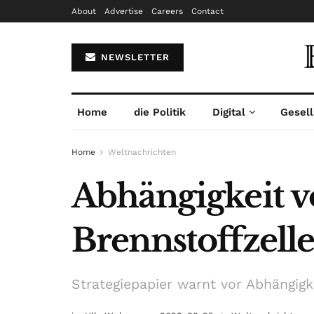
About
Advertise
Careers
Contact
NEWSLETTER
Home
die Politik
Digital
Gesell
Home
Weltnachrichten
Abhängigkeit v
Brennstoffzell
Strategiepapier warnt vor Abhängigk