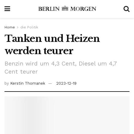
Home
die Politik
Tanken und Heizen
werden teurer
Benzin wird um 4,3 Cent, Diesel um 4,7
Cent teurer
by
Kerstin Thomanek
2023-12-19