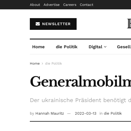
About
Advertise
Careers
Contact
NEWSLETTER
Home
die Politik
Digital
Gesell
Home
die Politik
Generalmobilm
Der ukrainische Präsident benötigt 
by
Hannah Mauritz
2022-03-13
in
die Politik