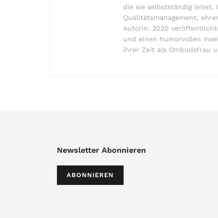
die sie selbstständig leitet
Qualitätsmanagement, ehrena
Autorin. 2020 veröffentlich
und einen humorvollen Inse
ihrer Zeit als Ombudsfrau u
Newsletter Abonnieren
ABONNIEREN