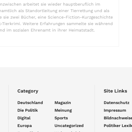
. Inzwischen arbeitet sie wieder hauptberuflich im
mtlich als Standortleitung einer Tierrettung und als
te sie zwei Bücher, eine Science-Fiction-Kurzgeschichte
l-Tierkrimi. Weitere Erfahrungen sammelte sie während
nd im sozialen Ehrenamt in ihrer Heimatstadt.
Category
Site Links
Deutschland
Magazin
Datenschutz
Die Politik
Meinung
Impressum
Digital
Sports
Bildnachweis
Europa
Uncategorized
Politiker Lexi