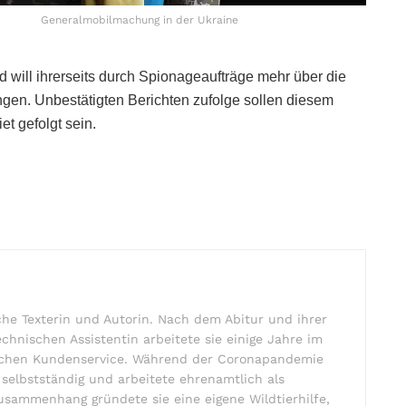
Generalmobilmachung in der Ukraine
 will ihrerseits durch Spionageaufträge mehr über die
ingen. Unbestätigten Berichten zufolge sollen diesem
et gefolgt sein.
che Texterin und Autorin. Nach dem Abitur und ihrer
echnischen Assistentin arbeitete sie einige Jahre im
chen Kundenservice. Während der Coronapandemie
n selbstständig und arbeitete ehrenamtlich als
Zusammenhang gründete sie eine eigene Wildtierhilfe,