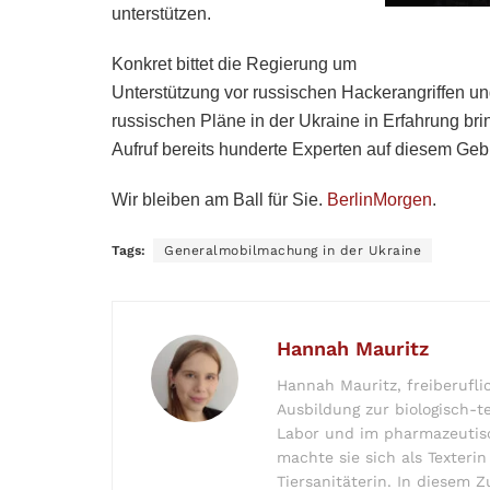
unterstützen.
Konkret bittet die Regierung um
Unterstützung vor russischen Hackerangriffen und
russischen Pläne in der Ukraine in Erfahrung br
Aufruf bereits hunderte Experten auf diesem Gebi
Wir bleiben am Ball für Sie.
BerlinMorgen
.
Tags:
Generalmobilmachung in der Ukraine
Hannah Mauritz
Hannah Mauritz, freiberufli
Ausbildung zur biologisch-t
Labor und im pharmazeutis
machte sie sich als Texteri
Tiersanitäterin. In diesem 