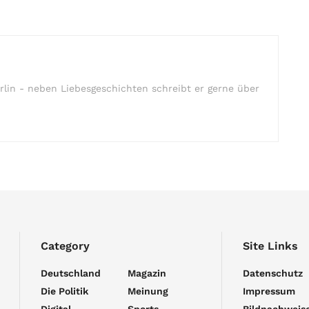
rlin - neben Liebesgeschichten schreibt er gerne über
Category
Site Links
Deutschland
Magazin
Datenschutz
Die Politik
Meinung
Impressum
Digital
Sports
Bildnachweis