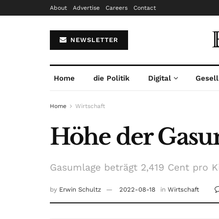
About
Advertise
Careers
Contact
NEWSLETTER
Home
die Politik
Digital
Gesell
Home
Wirtschaft
Höhe der Gasu
Gasumlage beträgt 2,419 Cent pro K
by
Erwin Schultz
2022-08-18
in
Wirtschaft