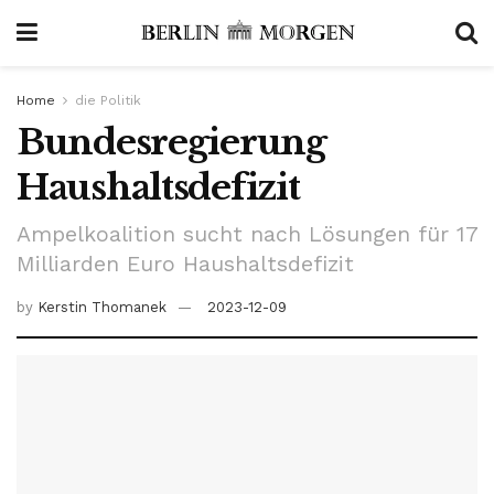
Home
die Politik
Bundesregierung
Haushaltsdefizit
Ampelkoalition sucht nach Lösungen für 17
Milliarden Euro Haushaltsdefizit
by
Kerstin Thomanek
2023-12-09