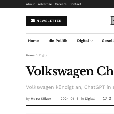
About
Advertise
Careers
Contact
NEWSLETTER
Home
die Politik
Digital
Gesell
Home
Digital
Volkswagen C
Volkswagen kündigt an, ChatGPT in s
0
by
Heinz Kölzer
2024-01-16
in
Digital